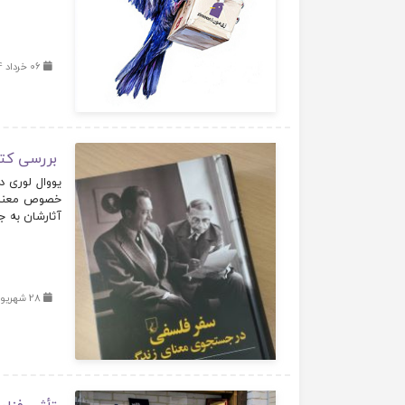
06 خرداد 1404
بررسی کت
یووال لوری د
خصوص معنای ز
آثارشان به جن
28 شهریور 1403