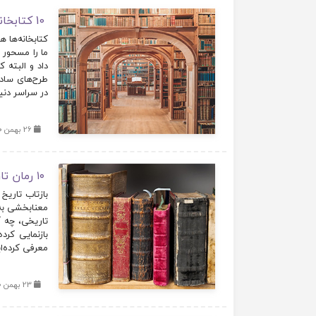
10 کتابخانه‌ رویایی در جهان
کتابخانه‌ها 
ما را مسحور خ
داد و البته ک
طرح‌های ساده
در سراسر دنی
26 بهمن 1400
۱۰ رمان‌ تاریخی جهان: جلوه‌هایی از تاریخ
بازتاب تاریخ
معنابخشی به 
تاریخی، چه آن
بازنمایی کرد
معرفی کرده‌ا
23 بهمن 1400