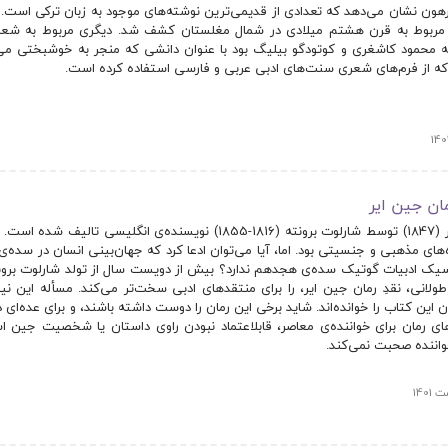
رهون نشان می‌دهد که تعدادی از قدیمی‌ترین نوشته‌های موجود به زبان ترکی است. ا
 مربوط به قرن هشتم میلادی در شمال مغلستان کشف شد. دیگری مربوط به شعر
ه محمود کاشغری و کوتودگو بیلیگ بود با عنوان دانشی که منجر به خوشبختی می
 از فرم‌های شعری سنت‌های ادبی عربی و فارسی استفاده کرده است.
ن­ جین ایر
رمان جین ایر (1847) توسط شارلوت برونته (1816-1855) نویسنده‌­ی انگلیس
­‌های مذهبی و جنسیتی بود. اما، آیا می­‌توان ادعا کرد که جهان‌­بینی انسان در سده‌
اسیک ادبیات گوتیک سده­‌ی هجدهم ندارد؟ بیش از دویست سال از تولد شارلوت برونته م
طولانی، نقدِ رمان جین ایر، را برای منتقدهای ادبی سخت‌­تر می‌­کند. مسأله این نیس
 این کتاب را خوانده‌­اند. شاید برخی این رمان را دوست داشته باشند، و برای عده‌­ای د
های رمان برای خواننده­‌ی­ معاصر، قابل­اعتماد نبودن راوی داستان یا شخصیت جین است
اننده صحبت نمی‌­کند.