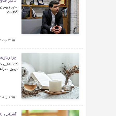
تأثیر فن
مدیر زی‌مون
گذاشت
24 مرداد 1402
چرا رمان‌
کتاب­‌هایی ک
نیروی محرکه‌
13 دی 1401
آشنایی با