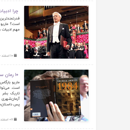
چرا ادبیا
قدرتمندترین
است؟ ماریو ب
مهم ادبیات ر
10 اسفند 1400
۱۰ رمان سیاسی در ادبیات
ماریو بارگاس 
است. می‌توان
تاریک بشر ر
آرمان‌شهری ی
پس داستان‌ها
07 اسفند 1400