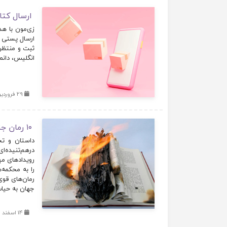
ارسال کتا
زی‌مون با هد
ارسال پستی ب
ثبت و منتظر 
انگلیس، دانم
29 فروردین 1401
۱۰ رمان جنجالی در ادبیات
داستان و تخ
درهم‌تنیده‌ا
رویدادهای مه
را به محکمه‌ه
رمان‌های قوی
جهان به حیات
14 اسفند 1400