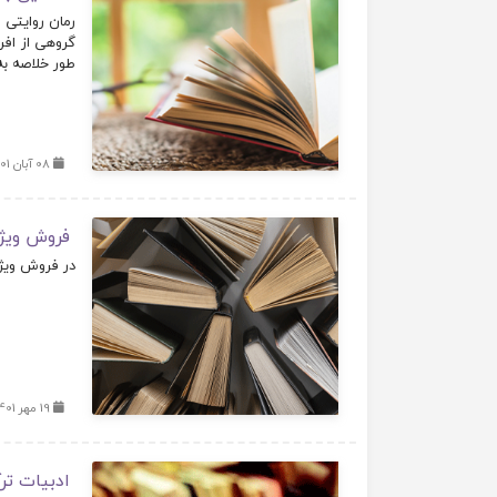
رمان روایتی 
گروهی از افر
طور خلاصه به 
08 آبان 1401
فروش ویژه
در فروش ویژه 
19 مهر 1401
ادبیات تر