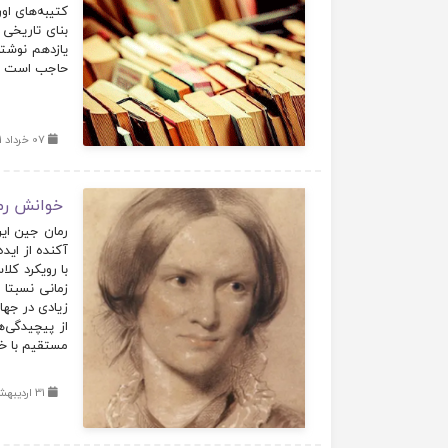
کتیبه‌های او
بنای تاریخی
یازدهم نوشت
حاجب است که
07 خرداد 1401
خوانش رما
آکنده از ایده
با رویکرد کل
زمانی نسبتا 
زیادی در جهان
از پیچیدگی‌­
مستقیم با خو
31 اردیبهشت 1401