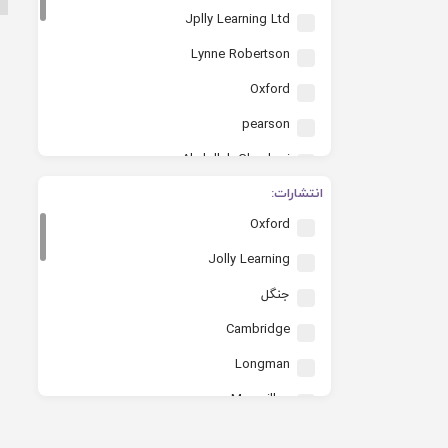
Jplly Learning Ltd
Lynne Robertson
Oxford
pearson
Abdollah Ghanbari
انتشارات:
S.Arengo
Oxford
karen saxby
Jolly Learning
Ghanbari
جنگل
Neville L. Hector Jr
Cambridge
Setsuko Toyama
Longman
Charles Dickens
Macmillan
Lesley Thompson
Hodder
Ahmad Abedini