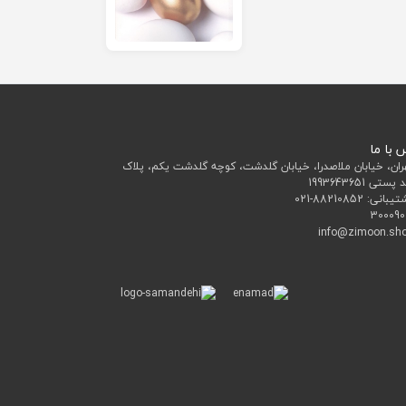
 با ما
ران، خیابان ملاصدرا، خیابان گلدشت، کوچه گلدشت یکم، پلاک
تیبانی:
021-88210852
300090
info@zimoon.sh