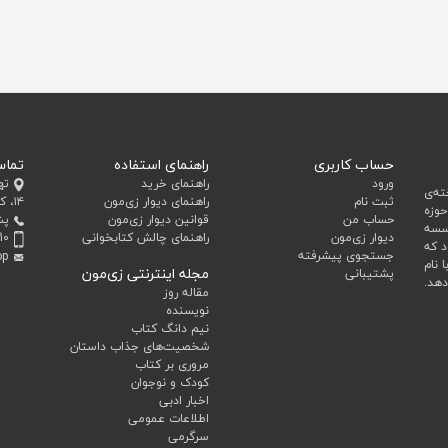
حساب کاربری
راهنمای استفاده
تماس
ورود
راهنمای خرید
ته
ه‌ی
ثبت نام
راهنمای دیوار زی‌مون
۱۴، کد پستی 1993643651
وزه
حساب من
قوانین دیوار زی‌مون
پش
وسسه
دیوار زی‌مون
راهنمای چالش کتابخوانی
10
د که
جستجوی پیشرفته
op
ا نام
مجله اینترنتی زی‌مون
پشتیبانی
دهد.
مقاله روز
نویسنده
نیم دانگ کتاب
شخصیت‌های جذاب داستان
مروری بر کتاب
کودک و نوجوان
اخبار ادبی
اطلاعات عمومی
سرگرمی