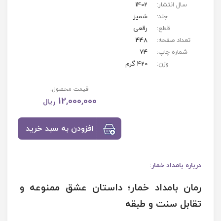
سال انتشار:
1402
جلد:
شمیز
قطع:
رقعی
تعداد صفحه:
448
شماره چاپ:
74
وزن:
420 گرم
قیمت محصول:
12,000,000
ریال
افزودن به سبد خرید
درباره
بامداد خمار
:
رمان بامداد خمار؛ داستان عشق ممنوعه و
تقابل سنت و طبقه