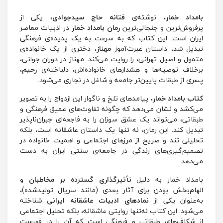
بامداد خمار
، نوشته‌ی
فتانه حاج سیدجوادی
، یکی از
پرفروش‌ترین و جنجالی‌ترین
رمان بامداد خمار
در ادبیات معاصر
ایران است. این کتاب که به سرعت به یک پدیده‌ی فرهنگی
تبدیل شد، داستان عبرت‌آموز
مهناز
، دختری از یک خانواده‌ی
متمول و اصیل تهرانی، را روایت می‌کند. مهناز در دوران جوانی،
برخلاف توصیه‌ها و هشدارهای خانواده‌اش، دلباخته‌ی
رحیم
،
پسری از طبقات پایین‌تر جامعه و شاغل در نجاری می‌شود.
کتاب بامداد خمار
، پیامدهای تلخ و ناگوار این ازدواج را به تصویر
می‌کشد و نشان می‌دهد که چگونه تفاوت‌های عمیق فرهنگی و
طبقاتی، می‌تواند یک عشق سوزان را به فاجعه‌ای جبران‌ناپذیر
تبدیل کند. این رمان، نه تنها یک داستان عاشقانه است، بلکه
تحلیلی تند و صریح از مرزهای اجتماعی و اهمیت خانواده در
تصمیم‌گیری‌های زندگی در جامعه‌ی سنتی ایران به دست
می‌دهد.
بامداد خمار به دلیل
تأثیرگذاری گسترده بر مخاطبان
و
الهام‌بخش بودن برای آثار بعدی (مانند سریال تولیدشده)،
به‌عنوان یکی از
نمادهای ادبیات عاشقانه ایرانی
شناخته
می‌شود. این کتاب نه‌تنها روایتی عاشقانه، بلکه تحلیل اجتماعی
از شکاف‌های طبقاتی و فرهنگی است که آن را در فهرست