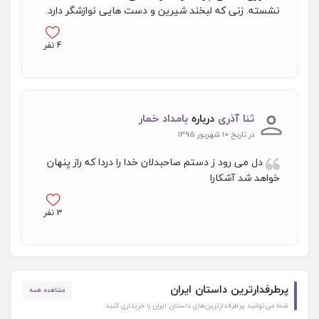
نشسته. زنی که لبخند شیرین و دست هایی نوازشگر دارد.
4
نفر
ثنا آذری
درباره
بامداد خمار
در تاریخ 10 شهریور 1395
دل می رود ز دستم صاحبدلان خدا را دردا که راز پنهان
خواهد شد آشکارا
3
نفر
پرطرفدارترین داستان ایران
مشاهده همه
شما می‌توانید پرطرفدارترین‌های داستان ایران را خریداری کنید.