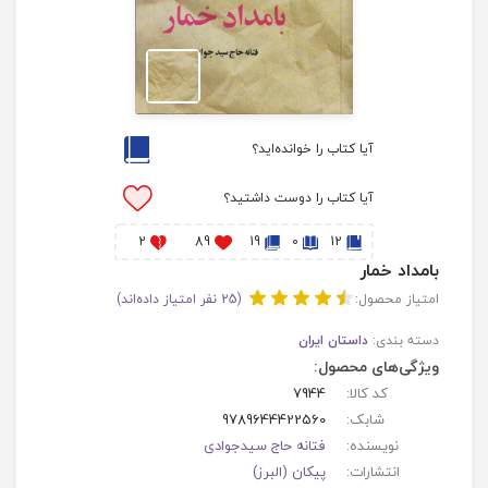
آیا کتاب را خوانده‌اید؟
آیا کتاب را دوست داشتید؟
2
89
19
0
12
بامداد خمار
امتیاز محصول:
(25 نفر امتیاز داده‌اند)
دسته بندی:
داستان ایران
ویژگی‌های محصول:
کد کالا:
7944
شابک:
9789644422560
نویسنده:
فتانه حاج سیدجوادی
انتشارات:
پیکان (البرز)