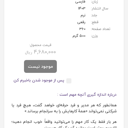
زبان:
فارسی
سال انتشار:
1403
جلد:
نرم
قطع:
رقعی
تعداد صفحه:
360
وزن:
500 گرم
قیمت محصول:
4,680,000
ریال
موجود نیست
پس از موجود شدن باخبرم کن
درباره
اندازه گیری آنچه مهم است
:
همانطور که هر مدیر و فرد حرفه‌ای خواهد گفت، هیچ فرد یا
شرکتی نمی‌تواند «همۀ کارهایش را به سرانجام برساند.»
هر بار فقط یک کار مهم را می‌توانید واقعاً خوب انجام دهید؛
ازاین‌رو، بهتر است بدانید آن یک کار چیست.