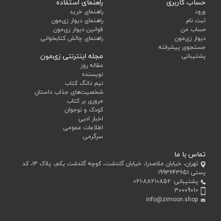
حساب کاربری
راهنمای استفاده
ورود
راهنمای خرید
ثبت نام
راهنمای دیوار زی‌مون
حساب من
قوانین دیوار زی‌مون
دیوار زی‌مون
راهنمای چالش کتابخوانی
جستجوی پیشرفته
مجله اینترنتی زی‌مون
پشتیبانی
مقاله روز
نویسنده
نیم دانگ کتاب
شخصیت‌های جذاب داستان
مروری بر کتاب
کودک و نوجوان
اخبار ادبی
اطلاعات عمومی
سرگرمی
تماس با ما
تهران، خیابان ملاصدرا، خیابان گلدشت، کوچه گلدشت یکم، پلاک ۱۴، کد
پستی 1993643651
پشتیبانی:
021-88210852
30009010
info@zimoon.shop