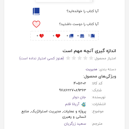
آیا کتاب را خوانده‌اید؟
آیا کتاب را دوست داشتید؟
0
0
0
0
1
اندازه گیری آنچه مهم است
امتیاز محصول:
(هنوز کسی امتیاز نداده است)
دسته بندی:
مدیریت
ویژگی‌های محصول:
کد کالا:
405202
شابک:
9786227089363
نویسنده:
جان دوئر
انتشارات:
آریانا قلم
موضوع:
پروژه و عملیات, مدیریت استراتژیک, منابع
انسانی و رهبری
مترجم:
سعید زرگریان