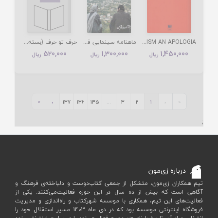
ON RELAVITISM AN APOLOGIA دفاع از نسبی انگاری (زبان اصلی انگلیسی)
ماهنامه سینمایی فیلم 607
حرف تو حرف (بسته شماره 3) (زرد)
520,000
1,300,000
1,450,000
ریال
ریال
ریال
»
›
137
136
135
...
3
2
1
‹
«
;
درباره زی‌مون
تیم همکاران زی‌مون، متشکل از جمعی کتاب‌دوست و دلباخته‌ی فرهنگ و
آگاهی است که بیش از ده سال در این حوزه فعالیت‌می‌کنند. یکی از
فعالیت‌های این تیم، همکاری با موسسه شهرکتاب و راه‌اندازی و مدیریت
فروشگاه اینترنتی موسسه بود که در دی ماه 1403 مسیر استقلال خود را