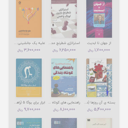
از جهان تا ابدیت
استراتژی شطرنج مدرن لودک پاخمن
علیه یک جانشینی (تاثیر حرکات بدنی روی عملکرد ذهن)
3,600,000
6,250,000
1,700,000
ریال
ریال
ریال
بسته ی آن روزها (دفتر کتاب خودکار کارت بازی)
راهنمایی های کوتاه زندگی (2زبانه)
ابزار برای یوگا 5 (راهنمای تمرین یوگای آیینگر با ابزار)
9,700,000
8,100,000
5,400,000
ریال
ریال
ریال