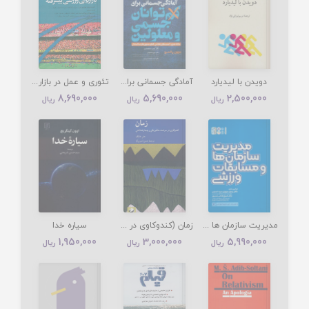
دویدن با لیدیارد
آمادگی جسمانی برای کم توانان جسمی و معلولین
تئوری و عمل در بازاریابی ورزشی پیشرفته
8,690,000
5,690,000
2,500,000
ریال
ریال
ریال
مدیریت سازمان ها و مسابقات ورزشی
زمان (کندوکاوی در سرشت متافیزیکی و پدیدارشناختی)
سیاره خدا
1,950,000
3,000,000
5,990,000
ریال
ریال
ریال