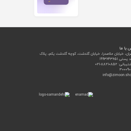
 با ما
ران، خیابان ملاصدرا، خیابان گلدشت، کوچه گلدشت یکم، پلاک
تیبانی:
021-88210852
300090
info@zimoon.sh