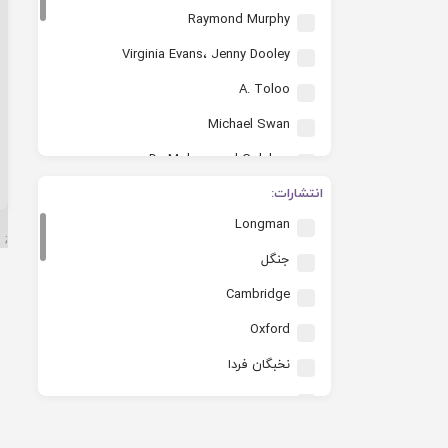
Raymond Murphy
Virginia Evans، Jenny Dooley
A. Toloo
Michael Swan
Dr. Mohammad Golshan
انتشارات:
L. G. Alexander
Longman
دکتر محمد گلشن
;
جنگل
Paulo Coelho
Cambridge
Betty Schrampfer Azar
Oxford
D H Howe
نخبگان فردا
Norman C. Stageberg
pearson
Robert J.Dixon
Routledge
Marcella Frank