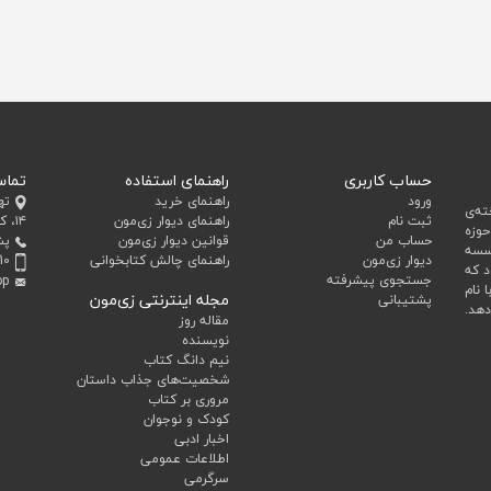
حساب کاربری
راهنمای استفاده
تماس
ورود
راهنمای خرید
ته
ه‌ی
ثبت نام
راهنمای دیوار زی‌مون
۱۴، کد پستی 1993643651
وزه
حساب من
قوانین دیوار زی‌مون
پش
وسسه
دیوار زی‌مون
راهنمای چالش کتابخوانی
10
د که
جستجوی پیشرفته
op
ا نام
مجله اینترنتی زی‌مون
پشتیبانی
دهد.
مقاله روز
نویسنده
نیم دانگ کتاب
شخصیت‌های جذاب داستان
مروری بر کتاب
کودک و نوجوان
اخبار ادبی
اطلاعات عمومی
سرگرمی