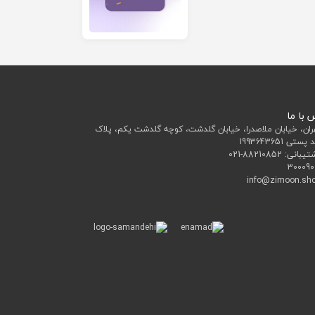
 با ما
ران، خیابان ملاصدرا، خیابان گلدشت، کوچه گلدشت یکم، پلاک
تیبانی:
021-88210852
300090
info@zimoon.sh