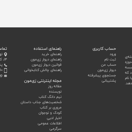
حساب کاربری
راهنمای استفاده
تماس
ورود
راهنمای خرید
ته
ه‌ی
ثبت نام
راهنمای دیوار زی‌مون
۱۴، کد پستی 1993643651
وزه
حساب من
قوانین دیوار زی‌مون
پش
وسسه
دیوار زی‌مون
راهنمای چالش کتابخوانی
10
د که
جستجوی پیشرفته
op
ا نام
مجله اینترنتی زی‌مون
پشتیبانی
دهد.
مقاله روز
نویسنده
نیم دانگ کتاب
شخصیت‌های جذاب داستان
مروری بر کتاب
کودک و نوجوان
اخبار ادبی
اطلاعات عمومی
سرگرمی