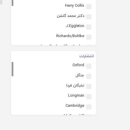
Harry Collis
دکتر محمد گلشن
J.Eggleton
Richards/Bohlke
Joan Saslow Allen Ascher
انتشارات:
Reza Daneshvari
Oxford
Cindy Leaney
جنگل
Ahmad Abedini
نخبگان فردا
Macaw Books
Longman
Michael OMara Books Ltd
Cambridge
زهرا کتولی
McGraw Hill
Samaneh pourhosseini
Macaw Books
Banafsheh Ravanbarzian